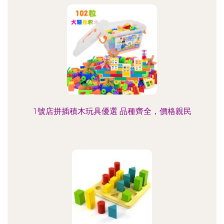
1號店拼插積木玩具優選 品種齊全，價格親民