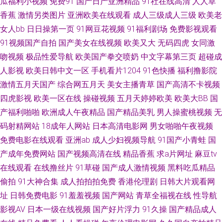
瓜福利小视频
免费91
国产日产亚洲精品
91社在线高清
人人草
香蕉
激情另类图片
亚洲欧美在线观看
成人三级成人三级
欧美老
香蕉视频污污污 91免费观看 波多野吉衣家91 狠狠干在线观看 欧美日P 日韩
女人bb
日日操第一页
91网豆花视频
91福利剧场
免费影视观看
91视频国产自拍
国产美女在线视频
欧美又大
无码四虎
女同激
小电影 亚洲成人午夜剧场 91免费视频观看 超碰99爱 国产精精 久草香蕉网址
吻视频
极品性爱导航
欧美国产拳交喷奶
中文字幕第三页
超碰成
欧美日韩性爱网 日韩免费毛片 中文字幕国产主播 AV女人天堂影院 豆花影院
人影视
欧美日韩中文一区
手机看片1204
91色快播
福利撸影院
激情五月天国产
综合网五月天
美女主播青草
国产高清不卡视频
天天吃瓜 精品一二区电影 欧美青青久久 婷婷多水 自拍超碰人 97麻豆传媒国
四虎影视
欧美一区在线
操碰视频
五月天婷婷欧美
欧美大BB
国
产福利啪啪
欧洲成人午夜精品
国产精品美乳
男人操蜜桃视频
无
产 岛国大片无码 黄色网入口站91 欧美玖玖爱111 丝袜后入老师91 伊人超碰
码射精网站
18成年人网站
日本高清电影网
男女啪啪午夜视频
免费电影在线观看
亚洲ab
成人少妇视频导航
91国产小青蛙
国
91在钱视频 超碰成人人爽 国产素人不卡 另类海角av 人人操人人爽 伊人综合
产成年免费网站
国产视频高清在线
精品香蕉
求a片网址
麻豆tv
在线观看
在线撸丝片
91草碰
国产成人激情视频
黑料吃瓜精品
影院AV aaAV成人片 豆花视频在线 黄色性情网站 女同在线观看 三级成人网址
偷拍
91大神合集
成人拍拍拍免费
香港伦理剧
日韩大片观看网
亚洲伊人网站 91热爆视频 成人午夜剧场网站 久草免费福利站 人人操人人摸
址
日韩免费电影
91羞羞视频
国产网站
青草全福视在线
性导航
影视AV
日本一级在线视频
国产好片浮力
91久操
国产精品成人
97 午夜小影视 91精品拳交 东京热福利视 午夜免费视频 91起碰在线观看 超