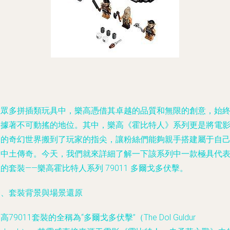
在眾多拼插類玩具中，樂高憑借其卓越的品質和無限的創意，始
占據著不可動搖的地位。其中，樂高《霍比特人》系列更是將電
中的奇幻世界搬到了玩家的指尖，讓粉絲們能夠親手搭建屬于自
的中土傳奇。今天，我們就來詳細了解一下該系列中一款極具代
的套裝——樂高霍比特人系列 79011 多爾戈多伏擊。
一、套裝背景與場景還原
高79011套裝的全稱為“多爾戈多伏擊”（The Dol Guldur