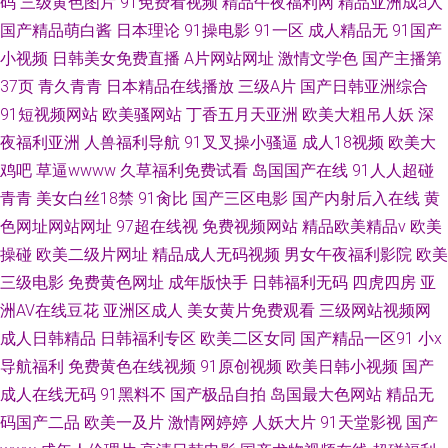
码
三级黄色图片
91免费看视频
精品午夜福利网
精品亚洲成a人
国产精品萌白酱
日本理论
91操电影
91一区
成人精品无
91国产
小视频
日韩美女免费直播
A片网站网址
激情文学色
国产主播第
37页
青久青青
日本精品在线播放
三级A片
国产日韩亚洲综合
91短视频网站
欧美骚网站
丁香五月天亚洲
欧美大粗吊人妖
深
夜福利亚洲
人兽福利导航
91叉叉操小骚逼
成人18视频
欧美大
鸡吧
草逼wwww
久草福利免费试看
岛国国产在线
91人人超碰
青青
美女白丝18禁
91肏比
国产三区电影
国产内射后入在线
黄
色网址网站网址
97超在线视
免费视频网站
精品欧美精品v
欧美
操碰
欧美二级片网址
精品成人无码视频
男女午夜福利影院
欧美
三级电影
免费黄色网址
成年版快手
日韩福利无码
四虎四房
亚
洲AV在线豆花
亚洲区成人
美女黄片免费观看
三级网站视频网
成人日韩精品
日韩福利专区
欧美二区女同
国产精品一区91
小x
导航福利
免费黄色在线视频
91原创视频
欧美日韩小视频
国产
成人在线无码
91黑料不
国产极品自拍
岛国最大色网站
精品无
码国产二品
欧美一及片
激情网婷婷
人妖大片
91天堂影视
国产