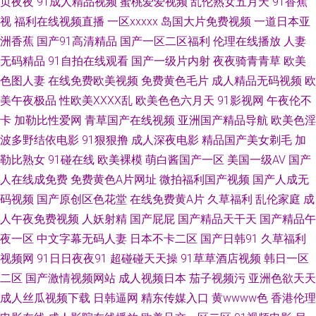
页夜夜
91成人精品视频
蜜桃爱爱视频
乱伦熟女五月天
91香蕉
视
福利在线视频直播
一区xxxxx
岛国大片免费视频
一道日本亚
色天堂性交 午夜AV剧院 亚洲老司机AV 亚洲一二三 中文字幕内射 91传媒网
洲香蕉
国产91高清精品
国产一区二区福利
伦理在线播放
人妻
站 91视频首页蝌蚪 91直接观看入口 www激情五月 www9热 操碰国产 九九
无码精品
91自拍在线观看
国产一级片内射
夜夜骑青青草
欧美
色图人妻
在线免费欧美视频
免费黄色毛片
成人精品无码视频
欧
国产热 久久五月蜜桃 久久天天夜夜肏逼 亚州色片 综合97超碰 91视频夫妻
美午夜极品
性欧美ⅩⅩⅩⅩ乱
欧美色色六月天
91影视网
午夜伦不
卡
加勒比性爱网
青草国产在线视频
亚洲国产精品导航
欧美色淫
97在线观看 97人人干人人操 午夜91影院 欧美变态性交 午夜成人AV导航 综
波多野结依电影
91狠狠撸
成人深夜电影
精品国产美女剃毛
加
勒比熟女
91碰在线
欧美裸模
萌白酱国产一区
美国一级AV
国产
合午夜网 99热国产 www国产 成人a级网 韩国aa在线播放 久草國產視頻 麻豆
人在线成免费
免费黄色A片网址
微拍福利国产视频
国产人成无
码视频
国产原创区色花堂
在线免费黄A片
久草福利
乱伦家庭
成
传媟精选集 青青草ab 日本www免费 无码专区伦理三级 伊人熟女网 人人草人
人午夜免费视频
人妖射精
国产屁屁
国产精品天干天
国产精品午
人妻91 午夜18福利 亚洲视频日韩 91福利版 91综合影院 精品国产乱码 老司
夜一区
中文字幕无码人妻
日本不卡二区
国产日韩91
久草福利
视频网
91日日夜夜91
超碰碰天天操
91草草酒店视频
韩日一区
机午夜性大片 欧美TV少妇 欧美性爱伊人 人人澡精品 无码破解版 午夜激情一
二区
国产激情视频网站
成人视频日本
茄子视频污
亚洲色欲天天
成人丝瓜视频下载
日韩逼网
精东传媒入口
黄wwww色
香港伦理
区 亚洲自拍小说网 最新的黄色网址 波多野吉依电影 豆花视频无码 国内超碰