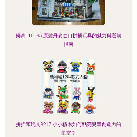
樂高L10185 原裝丹麥進口拼插玩具的魅力與選購
指南
拼插類玩具9217 小小積木如何點亮兒童創造力的
星空？