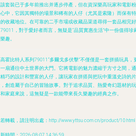
然該套裝已于多年前推出并逐步停產，但在資深樂高玩家和電影
絲心中，它因其獨特的場景和稀有的人仔（尤其是索隆）而保有
殊的收藏地位。在可靠的二手市場或收藏品渠道尋得一套品相完
79011，對于愛好者而言，無疑是“品質實惠生活”中一份值得珍
的樂趣。
高霍比特人系列79011“多爾戈多伏擊”不僅僅是一套拼插玩具，
是一扇通往中土世界的大門。它將電影的魅力濃縮于方寸之間，
過精巧的設計和豐富的人仔，讓玩家在拼搭與把玩中重溫史詩的
段，創造屬于自己的冒險故事。對于追求品質、熱愛奇幻題材的
家和家庭來說，這無疑是一款能帶來長久樂趣的經典之作。
若轉載，請注明出處：http://www.yttsu.com.cn/product/10.html
新時間：2026-08-07 14:36:59