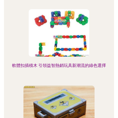
軟體扣插積木 引領益智熱銷玩具新潮流的綠色選擇