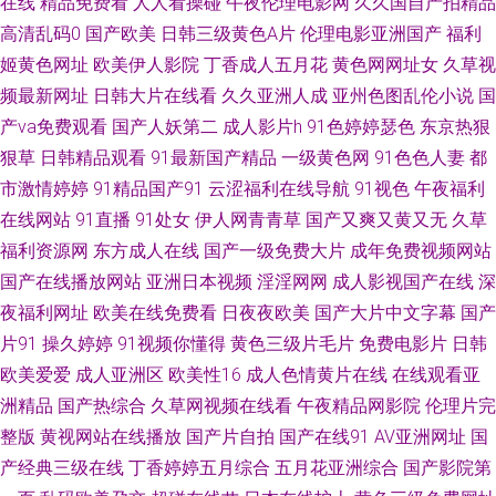
在线
精品免费看
人人看操碰
午夜伦理电影网
久久国自产拍精品
高清乱码0
国产欧美
日韩三级黄色A片
伦理电影亚洲国产
福利
碰欧美成人 韩国AV无码 欧美亚1 午夜av资源 91喷水后入 操逼首页 国产TS
姬黄色网址
欧美伊人影院
丁香成人五月花
黄色网网址女
久草视
频最新网址
日韩大片在线看
久久亚洲人成
亚州色图乱伦小说
国
久久草久久爽 日韩69 亚洲天堂电影院 91探花黑丝在线 成人影视网卡 久久露
产va免费观看
国产人妖第二
成人影片h
91色婷婷瑟色
东京热狠
狠草
日韩精品观看
91最新国产精品
一级黄色网
91色色人妻
都
脸视频 日韩情爱网 亚洲另类激情小说 91爽片 大香蕉肏屄 黄色午夜理论 欧
市激情婷婷
91精品国产91
云涩福利在线导航
91视色
午夜福利
美成a 午夜福制 91无毒精选探花 成人不卡视频 岛国AV一二 欧美人操 午夜久
在线网站
91直播
91处女
伊人网青青草
国产又爽又黄又无
久草
福利资源网
东方成人在线
国产一级免费大片
成年免费视频网站
久香蕉福利 91色狼老熟女 超碰网友自拍 青娱乐盛视久久 91视频导航 国产精
国产在线播放网站
亚洲日本视频
淫淫网网
成人影视国产在线
深
夜福利网址
欧美在线免费看
日夜夜欧美
国产大片中文字幕
国产
品电影大全 久久艹伊人 在线黑丝91 欧美轮理 操逼福利 日韩成人AV网站 先
片91
操久婷婷
91视频你懂得
黄色三级片毛片
免费电影片
日韩
欧美爱爱
成人亚洲区
欧美性16
成人色情黄片在线
在线观看亚
锋影音AV官网 国产情侣av 欧美3级 亚洲青娱乐avi 俺去也网 国产自啪视频 内
洲精品
国产热综合
久草网视频在线看
午夜精品网影院
伦理片完
射白丝JK 亚洲综合中文网 俺去也性激情 后入日韩欧美 欧洲日韩亚 伊人久久
整版
黄视网站在线播放
国产片自拍
国产在线91
AV亚洲网址
国
产经典三级在线
丁香婷婷五月综合
五月花亚洲综合
国产影院第
青草伊人 俺去也电影院 韩国av电影网站 欧美性爱综合楼 午夜激情福利啪啪