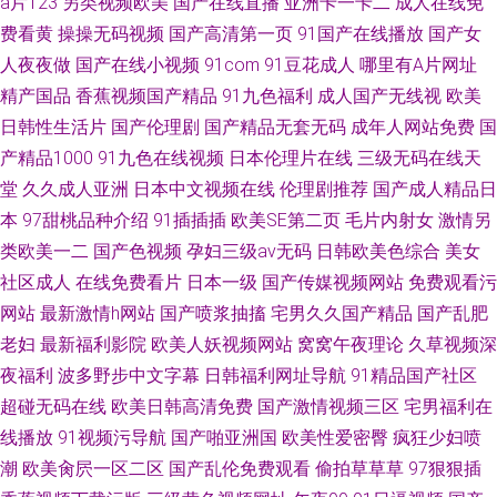
a片123
另类视频欧美
国产在线直播
亚洲卡一卡二
成人在线免
费看黄
操操无码视频
国产高清第一页
91国产在线播放
国产女
人夜夜做
国产在线小视频
91com
91豆花成人
哪里有A片网址
精产国品
香蕉视频国产精品
91九色福利
成人国产无线视
欧美
日韩性生活片
国产伦理剧
国产精品无套无码
成年人网站免费
国
产精品1000
91九色在线视频
日本伦理片在线
三级无码在线天
堂
久久成人亚洲
日本中文视频在线
伦理剧推荐
国产成人精品日
本
97甜桃品种介绍
91插插插
欧美SE第二页
毛片内射女
激情另
类欧美一二
国产色视频
孕妇三级av无码
日韩欧美色综合
美女
社区成人
在线免费看片
日本一级
国产传媒视频网站
免费观看污
网站
最新激情h网站
国产喷浆抽搐
宅男久久国产精品
国产乱肥
老妇
最新福利影院
欧美人妖视频网站
窝窝午夜理论
久草视频深
夜福利
波多野步中文字幕
日韩福利网址导航
91精品国产社区
超碰无码在线
欧美日韩高清免费
国产激情视频三区
宅男福利在
线播放
91视频污导航
国产啪亚洲国
欧美性爱密臀
疯狂少妇喷
潮
欧美肏屄一区二区
国产乱伦免费观看
偷拍草草草
97狠狠插