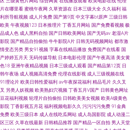
区
三级黄色片网站
综合网黄
在线播放观看
欧美电影在线
伦理
片在哪里看
蜜桃午夜网
久草资源在
日本三级大全
久久福利
福
利所导航视频
成人片免费
国产第9页
中文字幕bt原声
三级日韩
欧美
午夜视频123
日本推理片
丁香五月网站
国产免费看视频
极
品成人色
成人黑料自拍
国产日韩欧美网站
国产无码av
老湿A片
影院
国产精品自拍偷拍
牛牛影院A片
日韩无码视频网站
都市激
情变态另类
男女91视频
字幕在线精品播放
免费国产在线看
国
产婷婷五月天
无码传媒导航
日本电影伦理
国产午夜高清
美女黄
色18
亚洲午夜精品视频
日本三级成人观看
国产精品第12页
日
韩午夜场
成人视频高清免费
伦理在线影视
成人三级视频在线
91理论片
欧美日韩性爱福利
av午夜探花福利
精品毛片
久久叉
叉
另类人妖视频
欧美熟妇穴视频
丁香五月V国产
日韩黄色网址
豆花福利视频
轮理片自拍偷拍
日韩欧美美女视频
欧美A级黄色
影院
丁香影视五月花
福利视频电影久久
污污污污免费
91金典
免费
欧美三级日本
成人在线吃瓜网站
成人岛国影院
成人动漫二
区三区
久草在线最新
日韩精品推荐
国产精品一区自拍
男人天堂