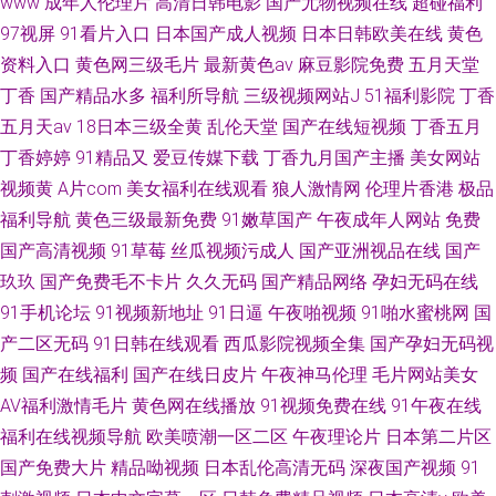
www
成年人伦理片
高清日韩电影
国产尤物视频在线
超碰福利
97视屏
91看片入口
日本国产成人视频
日本日韩欧美在线
黄色
资料入口
黄色网三级毛片
最新黄色av
麻豆影院免费
五月天堂
丁香
国产精品水多
福利所导航
三级视频网站J
51福利影院
丁香
五月天av
18日本三级全黄
乱伦天堂
国产在线短视频
丁香五月
丁香婷婷
91精品又
爱豆传媒下载
丁香九月国产主播
美女网站
视频黄
A片com
美女福利在线观看
狼人激情网
伦理片香港
极品
福利导航
黄色三级最新免费
91嫩草国产
午夜成年人网站
免费
国产高清视频
91草莓
丝瓜视频污成人
国产亚洲视品在线
国产
玖玖
国产免费毛不卡片
久久无码
国产精品网络
孕妇无码在线
91手机论坛
91视频新地址
91日逼
午夜啪视频
91啪水蜜桃网
国
产二区无码
91日韩在线观看
西瓜影院视频全集
国产孕妇无码视
频
国产在线福利
国产在线日皮片
午夜神马伦理
毛片网站美女
AV福利激情毛片
黄色网在线播放
91视频免费在线
91午夜在线
福利在线视频导航
欧美喷潮一区二区
午夜理论片
日本第二片区
国产免费大片
精品呦视频
日本乱伦高清无码
深夜国产视频
91