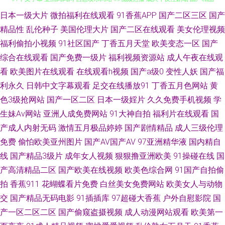
日本一级大片
微拍福利在线观看
91香蕉APP
国产二区三区
国产
天天弄日日搞 高清肏屄宅女 五月花av网址 欧美婷婷综合 日韩无码网址 熟妇
精品性
乱伦种子
美国伦理大片
国产二区在线观看
美女伦理视频
91中文字幕 亚洲肉肉网 自慰喷水网站 99视频热播 成人午夜性剧场 国产精品
福利偷拍小视频
91社区国产
丁香五月天堂
欧美变态一区
国产
综合在线观看
国产免费一级片
福利视频资源站
成人午夜在线观
五区 51福利视频在线 九九国产精品视频 日韩福利网站 亚洲色图17P 91最新
看
欧美图片在线观看
在线观看h视频
国产a级0
变性人妖
国产福
利永久
日韩中文字幕观看
足交在线播放91
丁香五月色网站
黄
视频 www大香蕉伊人 国内肏屄视频 婷婷五月天网 亚洲国产二区 老司机深夜
色3级抢网站
国产一区二区
日本一级婬片
久久免费手机视频
学
生妹Av网站
亚洲人成免费网站
91大神自拍
福利片在线观看
国
在线 先锋影音91AV 超碰人妻av 国产成人久草 国内成人在线AⅤ 日韩理论在
产成人内射无码
激情五月极品婷婷
国产剧情精品
成人三级伦理
免费
偷怕欧美亚州图片
国产AV国产AV
97亚洲精华液
国内精自
线 香蕉导航 伊人99 91涩涩蜜桃 A片免费欧美视频 超碰人人干人人 男女生互
线
国产精品3级片
成年女人视频
狠狠撸亚洲欧美
91操碰在线
国
操 欧美日韩成人国产 日本3级中文字幕 影音先锋成人久 肏屄视频软件下载
产高清精品二区
国产欧美在线视频
欧美色综合网
91国产自拍偷
拍
香蕉911
花蝴蝶看片免费
白丝美女免费网站
欧美女人与动物
国产第一页在线 国产三级在线 欧美精品浮力影院 人妖牲畜性交 91大香蕉 成
交
国产精品无码电影
91插插库
97超碰大香蕉
户外自慰影院
国
产一区二区二区
国产偷窥盗摄视频
成人动漫网站观看
欧美第一
人变态另类 国产91小青蛙 国产援交精品 另类色色 欧美太性交 日本不卡12