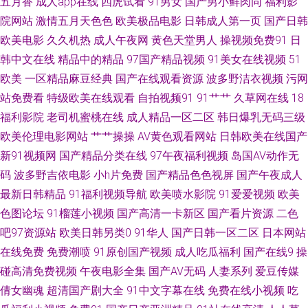
五月香
成人app在线
四虎试看
91男女
国产男小鲜肉同
福利影
院网站
激情五月天色色
欧美极品电影
日韩成人第一页
国产日韩
虎视屏 在线观AV 91丝袜稀缺资源 AV午夜影视 成人日本三级 国产区第一页
欧美电影
久久机热
成人午夜网
黄色天堂男人
操视频免费91
日
韩中文在线
精品中的精品
97国产精品视频
91美女在线视频
51
久久视频A片欧美 青青操黄色网址 91国精产品 91社入口 韩国三级入口 三级
欧美
一区精品麻豆经典
国产在线观看资源
波多野洁衣视频
污网
视频国产 AV无码熟女 红日汉AV 午夜成人av剧场 97人妻碰碰碰 免费看黄大
站免费看
特级欧美在线观看
自拍视频91
91艹艹
久草网在线
18
福利影院
老司机蜜桃在线
成人精品一区二区
韩日爆乳无码三级
全 少妇后入后股 亚洲av资源网站 91日比 成人快播女神 海角天涯91社区 老
欧美伦理电影网站
艹艹操操
AV黄色观看网站
日韩欧美在线国产
新91视频网
国产精品分类在线
97午夜福利视频
岛国AV动作无
湿机无码 青娱乐av91 丝袜性爱免费视频 91看斤 操碰久久 国产51视频 黄色
码
波多野吉依电影
小h片免费
国产精品色色视屏
国产午夜成人
最新日韩精品
91福利视频导航
欧美喷水影院
91爱爱视频
欧美
片大全 蜜桃91亚洲精选 人妖性爱大片 天天干天天干 亚洲瑟图欧美 91喷浆
色图论坛
91榴莲小视频
国产高清一卡新区
国产看片资源
二色
吧97资源站
欧美日韩另类0
91华人
国产日韩一区二区
日本网站
爱豆传媒69AV 韩国无码成人 女人A片综合 日韩三级片AV 午夜视频入口 91狼
在线免费
免费潮喷
91原创国产视频
成人吃瓜福利
国产在线9
操
友在线观看 www男人天堂 福利姬在线导航 黑丝袜被捅内射 狼友在线视频91
碰高清免费视频
午夜电影全集
国产AV无码
人妻系列
爱豆传媒
倩女幽魂
超清国产剧大全
91中文字幕在线
免费在线小视频
吃
午夜桃色av 91新址 超碰在线成人 激情东京热 女同肛交综合网 日韩成人网址