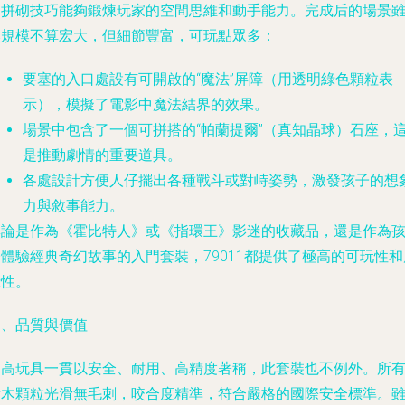
的拼砌技巧能夠鍛煉玩家的空間思維和動手能力。完成后的場景
然規模不算宏大，但細節豐富，可玩點眾多：
要塞的入口處設有可開啟的“魔法”屏障（用透明綠色顆粒表
示），模擬了電影中魔法結界的效果。
場景中包含了一個可拼搭的“帕蘭提爾”（真知晶球）石座，
是推動劇情的重要道具。
各處設計方便人仔擺出各種戰斗或對峙姿勢，激發孩子的想
力與敘事能力。
無論是作為《霍比特人》或《指環王》影迷的收藏品，還是作為
體驗經典奇幻故事的入門套裝，79011都提供了極高的可玩性和
示性。
四、品質與價值
樂高玩具一貫以安全、耐用、高精度著稱，此套裝也不例外。所
積木顆粒光滑無毛刺，咬合度精準，符合嚴格的國際安全標準。