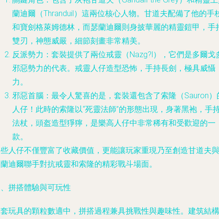
蘭迪爾（Thranduil）這兩位核心人物。甘道夫配備了他的手
和寶劍格萊姆德林，而瑟蘭迪爾則身披華麗的精靈鎧甲，手
雙刃，神態威嚴，細節刻畫非常精美。
反派勢力
：套裝提供了兩位戒靈（Nazg?l），它們是多爾戈
邪惡勢力的代表。戒靈人仔造型恐怖，手持長劍，極具威懾
力。
邪惡首腦
：最令人驚喜的是，套裝還包含了
索隆
（Sauron
人仔！此時的索隆以“死靈法師”的形態出現，身著黑袍，手
法杖，頭盔造型猙獰，是樂高人仔中非常稀有和受歡迎的一
款。
這些人仔不僅豐富了收藏價值，更能讓玩家重現乃至創造甘道夫
瑟蘭迪爾聯手對抗戒靈和索隆的精彩戰斗場面。
三、拼搭體驗與可玩性
這套玩具的顆粒數適中，拼搭過程兼具挑戰性與趣味性。建筑結