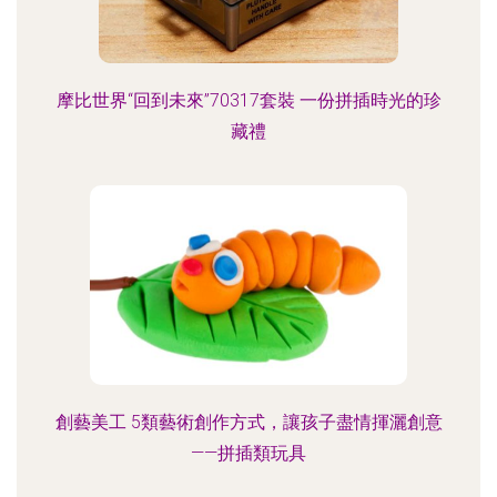
摩比世界“回到未來”70317套裝 一份拼插時光的珍
藏禮
創藝美工 5類藝術創作方式，讓孩子盡情揮灑創意
——拼插類玩具