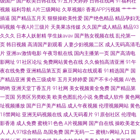
级国产
国产欧美日韩在线
97五月天婷婷
日韩在线网
91福利社
视频
福利导航
A片三级网站
久草视频8
香蕉APP污视频
艹艹艹
插逼
国产精品五月天
狠狠操欧美性爱
国产绝色精品
精品孕妇无
码视频
午夜A片三级片
天美果冻传媒
久久国产成人精品
精品93
久久久
日本人妖射精
学生妹avav
国产熟女视频在线
乱伦第一
页
韩日视频
高清国产剧观看
人妻少妇视频二区
成人无码高清毛
片
亚洲av激情电影
午夜导航在线
国内主播第一页
国产高清电
影网址
91社区论坛
免费网站黄色在线
久久偷拍高清亚洲
91午
夜在线免费
亚洲精品第五页
麻豆网站在线观看
91精选国产
国
产精品亚洲
黄色三级成年
五月天婷婷爱
国产不卡小视频
AV色
哟哟
亚洲天堂丁香五月
91社网
美女视频黄全免费
国产精品第
一页国
另类区另类欧美
欧美色图乱伦小说
免费成人软件
黄色网
址视频播放
国产日产美产精品
成人午夜视频
伦理视频网站
黄色
18禁网站
亚洲无码视频在线
成人无码看片
91原创社区
伦理电
影香港
成人免费
蜜桃91色色
A片视频网
国产自在线
操欧美老女
人
人人97综合精品
岛国免费
国产无码一二
蜜桃tv网站入口
国