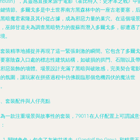
mbush），其靈感直接來源于電影《霍比特人：史矛革之戰》中
關鍵情節。多爾戈多是中土世界南方黑森林中的一座古老要塞，
被黑暗魔君索隆及其仆從占據，成為邪惡力量的巢穴。在這個場
中，巫師甘道夫為調查黑暗勢力的復蘇而潛入多爾戈多，卻遭遇
險境。
此套裝精準地捕捉并再現了這一緊張刺激的瞬間。它包含了多爾
多要塞陰森入口處的標志性建筑結構，如破損的拱門、石階以及
有邪惡裝飾的墻體。場景設計充滿了黑暗與破敗感，完美契合電
中的氛圍，讓玩家在拼搭過程中仿佛親臨那個危機四伏的魔法世
界。
二、套裝配件與人仔亮點
為一款注重場景與故事性的套裝，79011在人仔配置上可謂誠意
足：
關鍵角色
：包含了灰袍甘道夫（Gandalf the Grey）和精靈