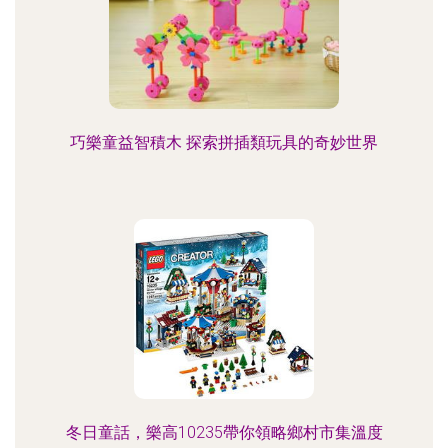
巧樂童益智積木 探索拼插類玩具的奇妙世界
冬日童話，樂高10235帶你領略鄉村市集溫度