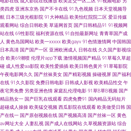
电影在线
成人影院在线播放
欧美足交一区二区
91视频电影
另
类四虎
亚洲东京热
国产不卡在线
91九色视频
日本天堂视频导
韩日二三区不卡 久久香蕉色 男人av资源在线 青娱乐91系列 日韩成网 四虎免
航
日本三级光棍影院
91大神精品
欧美怡红院院二区
爱豆传媒
观看网站
综合日韩欧美
草逼网首页
国产日韩精品91
91视频网
费视频 亚洲伦理四区在线 AV性爱久 大香蕉大香蕉9草 国产黄色高清网站 韩
站在线
69性影院
福利资源在线
91自拍最新网址
青青草国产成
国A级无码片 狼友基地91 欧美A片在线播放 青娱乐毛片 日韩AV一区 五月婷
人
黄色岛国网站
欧美一xxxxx
欧美gayv
91色情激情网
中国韩国
日本高清
国产国产一区
亚洲欧洲成人
日韩在线
久久国产影视综
婷色网 亚洲图片激情文学 91豆花精品 97超碰人人拍 www91社 国产性爱精
合
欧美69潮喷
伦理片app下载
激情视频国产精品
91草莓久草超
碰
成人性爱aa影院
欧美性爱插插
欧美日韩色黄片
91草莓影院
品一区 久久肏逼网 欧美日韩a 人人爽爽 丝袜福利导航 在线黄色网 99福利网
午夜电影网久久
国产丝袜美女
国产精彩视频
操碰视屏
国产福利
在线
91久久影院
免费日韩电影
日韩成人影视
欧美精品性交
午
超碰免费公开 国产HD网址 黑人黄色网 另类海角专区 欧美在线操 日本婷婷
夜宅男免费
另类亚洲色情
家庭乱伦理电影
91草B草B视频
国产
熟女视频91 亚洲欧美情欲 91国产TS www9玖玖 成人毛片基地 国产久久视频
精品熟女一
国产巨乳在线观看
四虎免费91
国内精品无码短片
超碰成人操操
欧美猛交视频
西瓜影院在线观看
欧美做受日韩
国
激情五月天综合网 欧美人妖另类 日本呀V在线观看 丝袜足交资源 午夜少妇
产在线一
国产原创视频在线
国产视频高清
国产丝袜一区
黄色
av网址大全
人妻乱视
国产成人在线网站
久草视频资源站
综合
亚洲乡村午夜剧场 91无码超碰爱搞 超碰人17C 福利小视频 国产少妇高潮 四