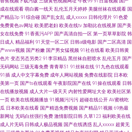
香蕉视频下载污版
三级黄色视频网址
午夜99
91日逼视频
国产
成在线观看
萌白酱一线天
乱伦五月天婷婷
美腿丝袜在线观看
国
产精品3p
91综合碰
国产乱女乱
成人xxxxx
日韩伦理片
91色爱
免费黄色av网址
欧美肥老妇
欧美在线tv
加勒比在线视屏
国产美
女在线免费
91香蕉污APP
国产高清自拍一区
第一页草草影院
韩
日成人
精品福利
91天堂一区二区
日韩a级电影
国产二区高清
国
产www视频
国产粉嫩
国产男女猛视频
91社在线看
欧美日韩黄
色片
变态另态另类2
91李宗精品
黑丝袜自慰喷水
乱伦五月
国产
无码网站
三级无毒免费
青青草51
91丝袜在线
91九色在线观看
91插
成人中文字幕免费
成年人网站视频
免费在线影院
日本欧
美第一页
国产ts在线观看
午夜影院国产在线
91操在线观看
日韩
在线播放视频
成人大片一级天天
内射性爱网址大全
欧美社区第
一页
欧美在线视频播放
91视频污污污
超碰在线公开
AV蜜桃吃
瓜
日本欧美在线看
国产精选免费视频
国产精品91视频
69热最
新网址
无码白丝强行免费
激情影院日韩
久草123
福利欧美在线
成人片无码
日韩成人极品视频
国产在线诱惑
乱人xxxxx
超黄无