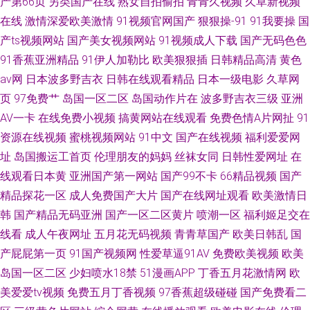
产第66页
另类国产在线
熟女自拍偷拍
青青久视频
久草新视频
在线
激情深爱欧美激情
91视频官网国产
狠狠操-91
91我要操
国
产ts视频网站
国产美女视频网站
91视频成人下载
国产无码色色
91香蕉亚洲精品
91伊人加勒比
欧美狠狠插
日韩精品高清
黄色
av网
日本波多野吉衣
日韩在线观看精品
日本一级电影
久草网
页
97免费艹
岛国一区二区
岛国动作片在
波多野吉衣三级
亚洲
AV一卡
在线免费小视频
搞黄网站在线观看
免费色情A片网扯
91
资源在线视频
蜜桃视频网站
91中文
国产在线视频
福利爱爱网
址
岛国搬运工首页
伦理朋友的妈妈
丝袜女同
日韩性爱网址
在
线观看日本黄
亚洲国产第一网站
国产99不卡
66精品视频
国产
精品探花一区
成人免费国产大片
国产在线网址观看
欧美激情日
韩
国产精品无码亚洲
国产一区二区黄片
喷潮一区
福利姬足交在
线看
成人午夜网址
五月花无码视频
青青草国产
欧美日韩乱
国
产屁屁第一页
91国产视频网
性爱草逼91AV
免费欧美视频
欧美
岛国一区二区
少妇喷水18禁
51漫画APP
丁香五月花激情网
欧
美爱爱tv视频
免费五月丁香视频
97香蕉超级碰碰
国产免费看二