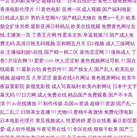
一页
乱码欧美孕交
超碰在线艹
日本在线护士
黄色三级免费网址
香港电影伦理片
91黄色电影
亚洲一区成人视频
国产福利电影
av另类手机 九一日韩高清 97色色综合视频 国产日韩成人 内射国产 神马午夜
日韩成人影片
男的天堂网AV
国产精品尤物在
免费a一毛片
欧美
肠交扩张另类
最新亚洲日韩精品
欧美在线视频
免费黄色网址在
影院
线
主播第一页
丁香五月网
性爱东京热
草逼视频78
国产成人免
费无码
高清日韩无码视频
宗和网五月天
日b视频
成人三级网站
在
主播福利姬h在线
国产精一精二区
基情涩涩网
51漫画成人
丁
香5月综合网
91爱爱com
伊人涩涩射
黄色视频网址导航
91国在
线观看
91最新自拍
黄色软件91
国产操女人
国产乱人
欧美乱欲
视频
超碰吃瓜
久草涩涩
最新在线A片网址
黄色视屏网站
欧美午
夜寂寞影院
新视觉影视
成人写真福利
欧美内射网址
日本中文字
幕无码
97日穴网
成人免费在线
精品国产免费观看
国产不卡高
清
91av在线播放
91制作传媒
岛国av资源
超碰91资源
国产乱一
乱二乱三
日韩美女直播
91尤物69
蜜桃午夜激情
免费伦理电影
日本电影伦理片
黄瓜视频成人
性爱婷婷
爱豆在线看
麻豆影院爱
爱
成人软件视频
午夜宅男在线
91专区在线
狠狠干欧美
国产三