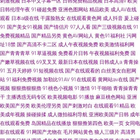
刺激视频
日本中文字幕一区
日韩免费精品视频
日本高清v
欧美
日韩伦理午夜
91碰超免费
亚洲色图网站
精品欧美
成人AV在线
观看
日本a级在线
干露脸熟女
在线观看黄色网
成人抖音
爰上碰
91
国产美女91视频
国产情侣片
97人人看
国产三级视频在线
91
免费视频精品
国产精品另类
黄色AV网站人
黄色91福利社
污网
址18禁
国产高清不卡二区
成人午夜视频免费
欧美激情福利网
国产青青青草
91草逼视频
免费看片日韩
午夜视频福利免费
国
产嫩草视频在线
69叉叉叉
最新日本在线视频
日韩成人a
青青操
91
五月天婷婷
91短视频在线
国产在线观看的
白丝美女自慰网
站
91福利免费视频
加勒比91AV
91在线观看
黄网站av在线
国产
视频
狠狠擼狠狠擼
91桃色小视频
91激情
91干啪啪
青青操青青
干
主播诱惑无码专区
欧美视频电影
91播放
麻豆桃色网站
亚洲
欧美国产另类
欧美伦理另类
国产刺激对白
在线观看91精品
欧
美成年视频
操碰操揉
成人微拍福利导航
亚洲欧美国产日韩
成年
在线观看免费
岛国精品在线播放
狠狠撸第四色
欧美一页
女同电
影在线观看
91网国产尤物在
毛片网站黄色
狼人三级片
高清男